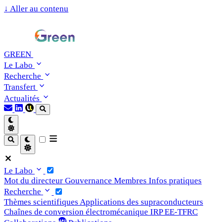
↓
Aller au contenu
GREEN
Le Labo
Recherche
Transfert
Actualités
Le Labo
Mot du directeur
Gouvernance
Membres
Infos pratiques
Recherche
Thèmes scientifiques
Applications des supraconducteurs
Chaînes de conversion électromécanique
IRP EE-TFRC